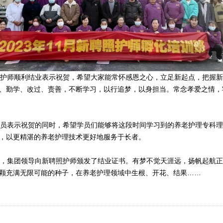
护师顺利结业表示祝贺，希望大家能常怀感恩之心，立足新起点，把握新
、勤学、改过、责善，不断学习，以行追梦，以身担当。常念孝爱之情，
员表示祝贺的同时，希望学员们能够将这段时间学习到的养老护理专科理
，以更精湛的养老护理技术更好地服务于长者。
，集团领导向新聘照护师颁发了结业证书。有梦不觉天涯远，扬帆起航正
颗充满无限可能的种子，在养老护理领域中生根、开花、结果……
的成功举办，正在不断提高新员工招聘成功率，避免了应聘者因对行业不
必要浪费，降低了新入职照护师对新机构、新行业、新岗位、新环境的陌
位职责及对职业的认可，并能够最大程度接纳朗高的企业文化，在培训学